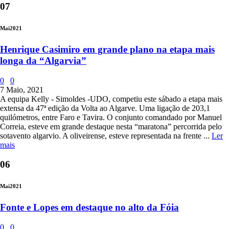
07
Mai
2021
Henrique Casimiro em grande plano na etapa mais
longa da “Algarvia”
0
0
7 Maio, 2021
A equipa Kelly - Simoldes -UDO, competiu este sábado a etapa mais
extensa da 47ª edição da Volta ao Algarve. Uma ligação de 203,1
quilómetros, entre Faro e Tavira. O conjunto comandado por Manuel
Correia, esteve em grande destaque nesta “maratona” percorrida pelo
sotavento algarvio. A oliveirense, esteve representada na frente ...
Ler
mais
06
Mai
2021
Fonte e Lopes em destaque no alto da Fóia
0
0