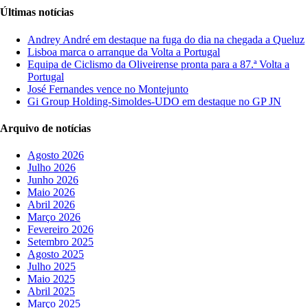
Últimas notícias
Andrey André em destaque na fuga do dia na chegada a Queluz
Lisboa marca o arranque da Volta a Portugal
Equipa de Ciclismo da Oliveirense pronta para a 87.ª Volta a
Portugal
José Fernandes vence no Montejunto
Gi Group Holding-Simoldes-UDO em destaque no GP JN
Arquivo de notícias
Agosto 2026
Julho 2026
Junho 2026
Maio 2026
Abril 2026
Março 2026
Fevereiro 2026
Setembro 2025
Agosto 2025
Julho 2025
Maio 2025
Abril 2025
Março 2025