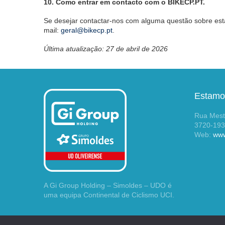
10. Como entrar em contacto com o BIKECP.PT.
Se desejar contactar-nos com alguma questão sobre esta
mail:
geral@bikecp.pt
.
Última atualização: 27 de abril de 2026
Estamo
Rua Meste
3720-193
Web:
www
A Gi Group Holding – Simoldes – UDO é
uma equipa Continental de Ciclismo UCI.