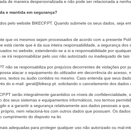
ada de maneira despersonalizada e não pode ser relacionada a nenhum
ada e mantida em segurança?
os pelo website BIKECP.PT. Quando submete os seus dados, seja em 
ente que os mesmos sejam processados de acordo com a presente Polít
 que está ciente que é da sua inteira responsabilidade, a segurança d
tuados no website, estendendo-se a si a responsabilidade por qualque
e irá responsabilizar pelo uso não autorizado ou inadequado de tais
PT não se responsabiliza por prejuízos decorrentes de violações por pa
e possa atacar o equipamento do utilizador em decorrência do acesso,
gens, textos ou áudio contidos no mesmo. Caso entenda que seus dado
s do e-mail: geral@bikecp.pt. solicitando o cancelamento dos dados a
P.PT serão integralmente garantidos os níveis de confidencialidade,
 dos seus sistemas e equipamentos informáticos, nos termos permitid
gilo e a garantir a segurança relativamente aos dados pessoais a que,
o próprio, nem relacioná-los com outros dados que possuam. Os dados 
o cumprimento do disposto na lei.
ionais adequadas para proteger qualquer uso não autorizado ou mal-i