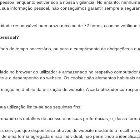
pessoal enquanto estiver sob a nossa vigilância. No entanto, nenhuma
 sua informação pessoal, não conseguimos garantir sempre a seguranç
ridade responsável num prazo máximo de 72 horas, caso se verifique o
 pessoal?
odo de tempo necessário, ou para o cumprimento de obrigações a que 
alado no browser do utilizador e armazenado no respetivo computador 
bsite e o desempenho do website. Os
cookies
são elementos habituais na
rmação no âmbito da utilização do website. A cada utilizador correspon
a utilização limita-se aos seguintes fins:
zenando os detalhes de acesso e as suas preferências, e, dessa forma
os serviços que disponibiliza através do website mediante a recolha e 
 de uma forma agregada e não individual, não permitindo a identificação