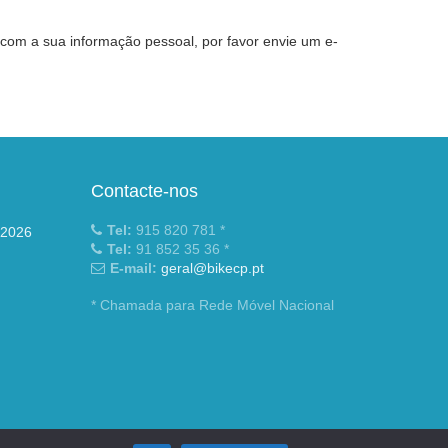
 com a sua informação pessoal, por favor envie um e-
Contacte-nos
Tel:
915 820 781 *
 2026
Tel:
91 852 35 36 *
E-mail:
geral@bikecp.pt
* Chamada para Rede Móvel Nacional