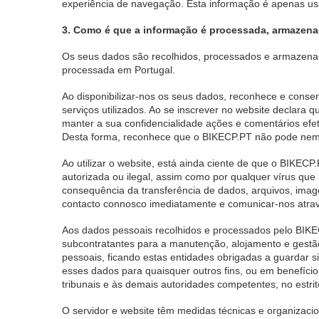
experiência de navegação. Esta informação é apenas us
3. Como é que a informação é processada, armazen
Os seus dados são recolhidos, processados e armazenad
processada em Portugal.
Ao disponibilizar-nos os seus dados, reconhece e cons
serviços utilizados. Ao se inscrever no website declara
manter a sua confidencialidade ações e comentários efe
Desta forma, reconhece que o BIKECP.PT não pode nem s
Ao utilizar o website, está ainda ciente de que o BIKECP.
autorizada ou ilegal, assim como por qualquer vírus qu
consequência da transferência de dados, arquivos, ima
contacto connosco imediatamente e comunicar-nos atravé
Aos dados pessoais recolhidos e processados pelo BIKEC
subcontratantes para a manutenção, alojamento e gestão
pessoais, ficando estas entidades obrigadas a guardar si
esses dados para quaisquer outros fins, ou em benefíci
tribunais e às demais autoridades competentes, no estrit
O servidor e website têm medidas técnicas e organizac