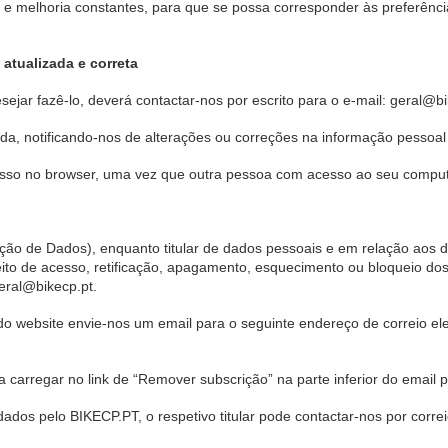
 melhoria constantes, para que se possa corresponder às preferências
atualizada e correta
sejar fazê-lo, deverá contactar-nos por escrito para o e-mail: geral@bi
da, notificando-nos de alterações ou correções na informação pessoal
so no browser, uma vez que outra pessoa com acesso ao seu computa
o de Dados), enquanto titular de dados pessoais e em relação aos da
ito de acesso, retificação, apagamento, esquecimento ou bloqueio do
geral@bikecp.pt.
 do website envie-nos um email para o seguinte endereço de correio e
 carregar no link de “Remover subscrição” na parte inferior do email p
ados pelo BIKECP.PT, o respetivo titular pode contactar-nos por correi