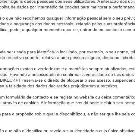
her alguns dados pessoais dos seus utilizadores. A interação dos util
ecolha de dados por intermédio de cookies para melhorar a performan
elo que não recolhemos qualquer informação pessoal sem o seu pré
dade e segurança dos dados pessoais, zelando pelas suas preferência
ítica, pode, a qualquer momento opor-se, entrando em contacto connos
e ser usada para identificá-lo incluindo, por exemplo, o seu nome, tel
espetivo suporte, relativa a uma pessoa singular, direta ou indiretamen
nformações exatas e verdadeiras e a mantê-las sempre atualizadas, es
cidas. Havendo a necessidade de confirmar a veracidade de tais dados e
 o BIKECP.PT reserva-se o direito de bloquear o seu acesso, suspende
e a falsidade dos dados declarados prejudicarem a terceiros.
m formulário de contacto e se regista no website ou deixa comentário
 através de cookies. A informação que nos dá pode incluir o seu nome, 
 para o propósito sob o qual a disponibilizou, a não ser que lhe seja
que não o identifica ou revele a sua identidade e cujo único objetiv