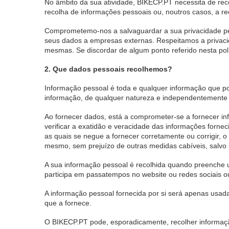
No âmbito da sua atividade, BIKECP.PT necessita de recol
recolha de informações pessoais ou, noutros casos, a r
Comprometemo-nos a salvaguardar a sua privacidade p
seus dados a empresas externas. Respeitamos a privaci
mesmas. Se discordar de algum ponto referido nesta pol
2. Que dados pessoais recolhemos?
Informação pessoal é toda e qualquer informação que pod
informação, de qualquer natureza e independentemente do r
Ao fornecer dados, está a comprometer-se a fornecer i
verificar a exatidão e veracidade das informações forne
as quais se negue a fornecer corretamente ou corrigir,
mesmo, sem prejuízo de outras medidas cabíveis, salvo s
A sua informação pessoal é recolhida quando preenche u
participa em passatempos no website ou redes sociais ou
A informação pessoal fornecida por si será apenas usada
que a fornece.
O BIKECP.PT pode, esporadicamente, recolher informação 