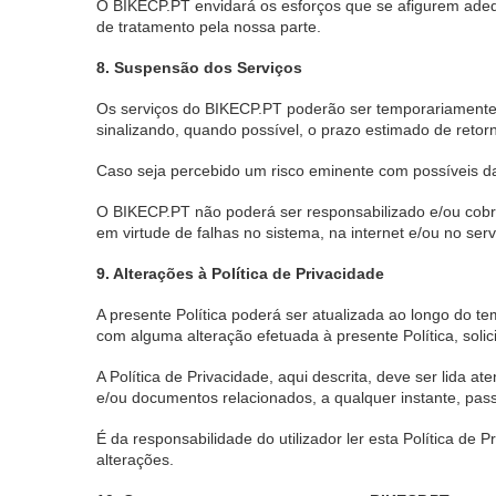
O BIKECP.PT envidará os esforços que se afigurem adequa
de tratamento pela nossa parte.
8. Suspensão dos Serviços
Os serviços do BIKECP.PT poderão ser temporariamente 
sinalizando, quando possível, o prazo estimado de retor
Caso seja percebido um risco eminente com possíveis da
O BIKECP.PT não poderá ser responsabilizado e/ou cobr
em virtude de falhas no sistema, na internet e/ou no serv
9. Alterações à Política de Privacidade
A presente Política poderá ser atualizada ao longo do 
com alguma alteração efetuada à presente Política, soli
A Política de Privacidade, aqui descrita, deve ser lida a
e/ou documentos relacionados, a qualquer instante, pass
É da responsabilidade do utilizador ler esta Política de
alterações.