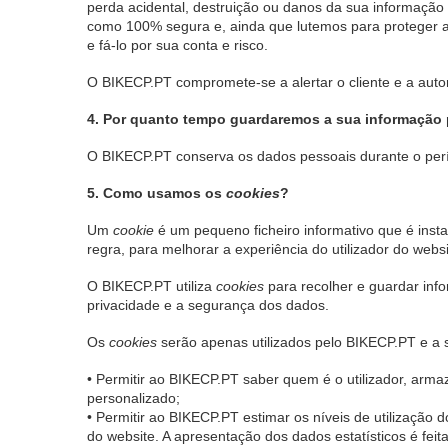
perda acidental, destruição ou danos da sua informação 
como 100% segura e, ainda que lutemos para proteger a
e fá-lo por sua conta e risco.
O BIKECP.PT compromete-se a alertar o cliente e a auto
4. Por quanto tempo guardaremos a sua informação
O BIKECP.PT conserva os dados pessoais durante o perí
5. Como usamos os
cookies
?
Um
cookie
é um pequeno ficheiro informativo que é inst
regra, para melhorar a experiência do utilizador do we
O BIKECP.PT utiliza
cookies
para recolher e guardar info
privacidade e a segurança dos dados.
Os
cookies
serão apenas utilizados pelo BIKECP.PT e a su
• Permitir ao BIKECP.PT saber quem é o utilizador, arma
personalizado;
• Permitir ao BIKECP.PT estimar os níveis de utilização d
do website. A apresentação dos dados estatísticos é feita