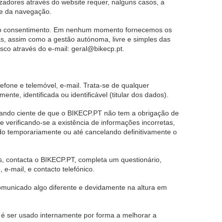
izadores através do website requer, nalguns casos, a
ce da navegação.
vio consentimento. Em nenhum momento fornecemos os
s, assim como a gestão autónoma, livre e simples das
co através do e-mail: geral@bikecp.pt.
efone e telemóvel, e-mail. Trata-se de qualquer
te, identificada ou identificável (titular dos dados).
tando ciente de que o BIKECP.PT não tem a obrigação de
 verificando-se a existência de informações incorretas,
ndo temporariamente ou até cancelando definitivamente o
s, contacta o BIKECP.PT, completa um questionário,
e-mail, e contacto telefónico.
 comunicado algo diferente e devidamente na altura em
o é ser usado internamente por forma a melhorar a