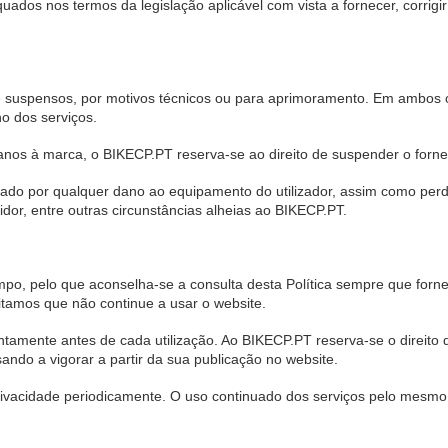
dos nos termos da legislação aplicável com vista a fornecer, corrigi
suspensos, por motivos técnicos ou para aprimoramento. Em ambos os
no dos serviços.
nos à marca, o BIKECP.PT reserva-se ao direito de suspender o forne
ado por qualquer dano ao equipamento do utilizador, assim como per
idor, entre outras circunstâncias alheias ao BIKECP.PT.
tempo, pelo que aconselha-se a consulta desta Política sempre que fo
citamos que não continue a usar o website.
tentamente antes de cada utilização. Ao BIKECP.PT reserva-se o direito d
ando a vigorar a partir da sua publicação no website.
 Privacidade periodicamente. O uso continuado dos serviços pelo mesmo