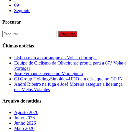
69
Seguinte
Procurar
Procurar
Últimas notícias
Lisboa marca o arranque da Volta a Portugal
Equipa de Ciclismo da Oliveirense pronta para a 87.ª Volta a
Portugal
José Fernandes vence no Montejunto
Gi Group Holding-Simoldes-UDO em destaque no GP JN
André Ribeiro na fuga e José Moreira assegura a liderança
das Metas Volantes
Arquivo de notícias
Agosto 2026
Julho 2026
Junho 2026
Maio 2026