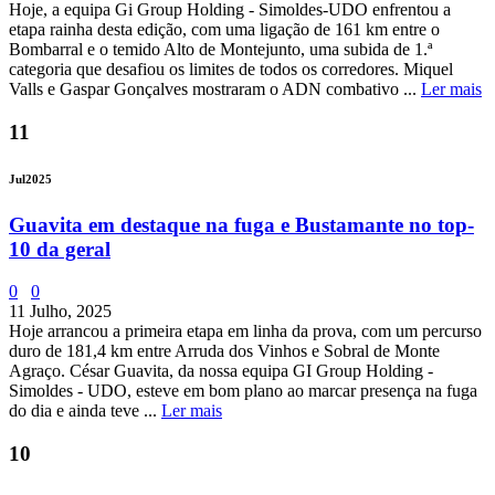
Hoje, a equipa Gi Group Holding - Simoldes-UDO enfrentou a
etapa rainha desta edição, com uma ligação de 161 km entre o
Bombarral e o temido Alto de Montejunto, uma subida de 1.ª
categoria que desafiou os limites de todos os corredores. Miquel
Valls e Gaspar Gonçalves mostraram o ADN combativo ...
Ler mais
11
Jul
2025
Guavita em destaque na fuga e Bustamante no top-
10 da geral
0
0
11 Julho, 2025
Hoje arrancou a primeira etapa em linha da prova, com um percurso
duro de 181,4 km entre Arruda dos Vinhos e Sobral de Monte
Agraço. César Guavita, da nossa equipa GI Group Holding -
Simoldes - UDO, esteve em bom plano ao marcar presença na fuga
do dia e ainda teve ...
Ler mais
10