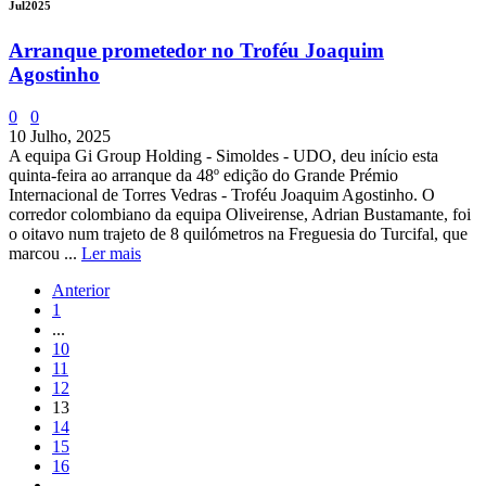
Jul
2025
Arranque prometedor no Troféu Joaquim
Agostinho
0
0
10 Julho, 2025
A equipa Gi Group Holding - Simoldes - UDO, deu início esta
quinta-feira ao arranque da 48º edição do Grande Prémio
Internacional de Torres Vedras - Troféu Joaquim Agostinho. O
corredor colombiano da equipa Oliveirense, Adrian Bustamante, foi
o oitavo num trajeto de 8 quilómetros na Freguesia do Turcifal, que
marcou ...
Ler mais
Anterior
1
...
10
11
12
13
14
15
16
...