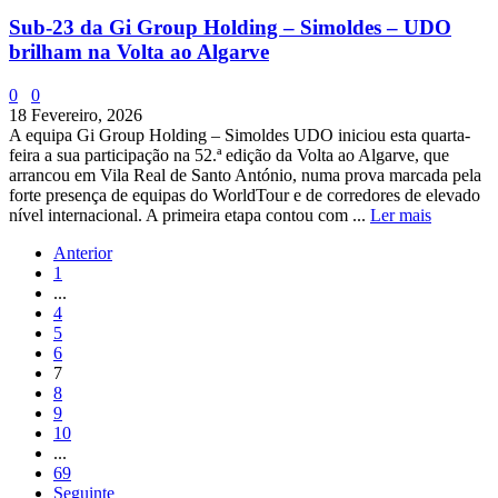
Sub-23 da Gi Group Holding – Simoldes – UDO
brilham na Volta ao Algarve
0
0
18 Fevereiro, 2026
A equipa Gi Group Holding – Simoldes UDO iniciou esta quarta-
feira a sua participação na 52.ª edição da Volta ao Algarve, que
arrancou em Vila Real de Santo António, numa prova marcada pela
forte presença de equipas do WorldTour e de corredores de elevado
nível internacional. A primeira etapa contou com ...
Ler mais
Anterior
1
...
4
5
6
7
8
9
10
...
69
Seguinte