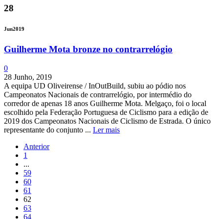
28
Jun
2019
Guilherme Mota bronze no contrarrelógio
0
28 Junho, 2019
A equipa UD Oliveirense / InOutBuild, subiu ao pódio nos
Campeonatos Nacionais de contrarrelógio, por intermédio do
corredor de apenas 18 anos Guilherme Mota. Melgaço, foi o local
escolhido pela Federação Portuguesa de Ciclismo para a edição de
2019 dos Campeonatos Nacionais de Ciclismo de Estrada. O único
representante do conjunto ...
Ler mais
Anterior
1
...
59
60
61
62
63
64