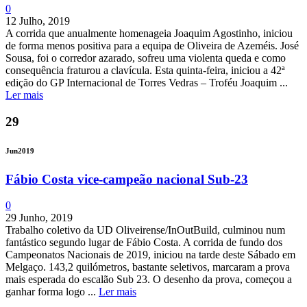
0
12 Julho, 2019
A corrida que anualmente homenageia Joaquim Agostinho, iniciou
de forma menos positiva para a equipa de Oliveira de Azeméis. José
Sousa, foi o corredor azarado, sofreu uma violenta queda e como
consequência fraturou a clavícula. Esta quinta-feira, iniciou a 42ª
edição do GP Internacional de Torres Vedras – Troféu Joaquim ...
Ler mais
29
Jun
2019
Fábio Costa vice-campeão nacional Sub-23
0
29 Junho, 2019
Trabalho coletivo da UD Oliveirense/InOutBuild, culminou num
fantástico segundo lugar de Fábio Costa. A corrida de fundo dos
Campeonatos Nacionais de 2019, iniciou na tarde deste Sábado em
Melgaço. 143,2 quilómetros, bastante seletivos, marcaram a prova
mais esperada do escalão Sub 23. O desenho da prova, começou a
ganhar forma logo ...
Ler mais