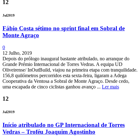
12
Jul
2019
Fábio Costa sétimo no sprint final em Sobral de
Monte Agraço
0
12 Julho, 2019
Depois do prólogo inaugural bastante atribulado, no arranque do
Grande Prémio Internacional de Torres Vedras. A equipa UD
Oliveirense/ InOutBuild, viajou na primeira etapa com tranquilidade.
156,8 quilómetros percorridos esta sexta-feira, ligaram a Adega
Cooperativa da Ventosa a Sobral de Monte Agraço. Desde cedo,
uma escapada de cinco ciclistas ganhou avanço ...
Ler mais
12
Jul
2019
Início atribulado no GP Internacional de Torres
Vedras – Troféu Joaquim Agostinho