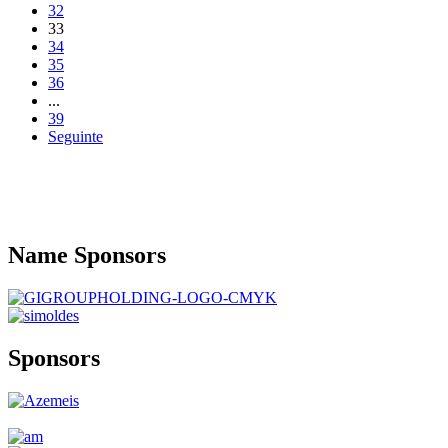
32
33
34
35
36
...
39
Seguinte
Name
Sponsors
Sponsors