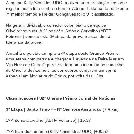
A equipa Kelly-Simoldes-UDO, realizou uma prestação bastante
regular, nesta luta contra o tempo. Adrian Bustamante realizou o
7º melhor tempo e Hélder Gonçalves foi o 9ª classificado.
Na geral individual, o corredor colombiano da equipa
Oliveirense subiu à 6ª posição. António Carvalho (ABTF-
Feirense) venceu esta 3ª etapa da prova e ascendeu à
liderança da prova.
Amanhã o pelotão cumpre a 4ª etapa deste Grande Prémio
uma etapa com partida e chegada à Avenida da Beira Mar em
Vila Nova de Gaia. O percurso terá uma incursão no concelho
de Oliveira de Azeméis, os corredores cumprem um sprint
especial em Nogueira do Cravo, por volta das 13hs.
Classificações | 32ª Grande Prémio Jornal de Notícias
3ª Etapa | Santo Tirso »» Nª Senhora Assunção (7,4 km)
1º António Carvalho (ABTF-Feirense) | 15:37
7º Adrian Bustamante
(Kelly / Simoldes/ UDO) |+00:52