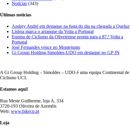
Notícias
(343)
Últimas notícias
Andrey André em destaque na fuga do dia na chegada a Queluz
Lisboa marca o arranque da Volta a Portugal
Equipa de Ciclismo da Oliveirense pronta para a 87.ª Volta a
Portugal
José Fernandes vence no Montejunto
Gi Group Holding-Simoldes-UDO em destaque no GP JN
A Gi Group Holding – Simoldes – UDO é uma equipa Continental de
Ciclismo UCI.
Estamos aqui!
Rua Meste Guilherme, loja A, 334
3720-193 Oliveira de Azeméis
Web:
www.bikecp.pt
Loja