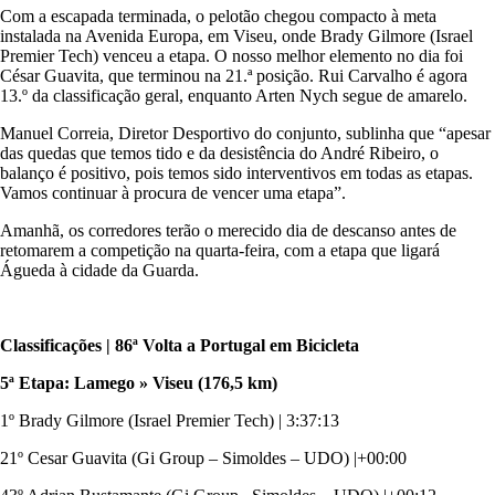
Com a escapada terminada, o pelotão chegou compacto à meta
instalada na Avenida Europa, em Viseu, onde Brady Gilmore (Israel
Premier Tech) venceu a etapa. O nosso melhor elemento no dia foi
César Guavita, que terminou na 21.ª posição. Rui Carvalho é agora
13.º da classificação geral, enquanto Arten Nych segue de amarelo.
Manuel Correia, Diretor Desportivo do conjunto, sublinha que “apesar
das quedas que temos tido e da desistência do André Ribeiro, o
balanço é positivo, pois temos sido interventivos em todas as etapas.
Vamos continuar à procura de vencer uma etapa”.
Amanhã, os corredores terão o merecido dia de descanso antes de
retomarem a competição na quarta-feira, com a etapa que ligará
Águeda à cidade da Guarda.
Classificações | 86ª Volta a Portugal em Bicicleta
5ª Etapa: Lamego » Viseu (176,5 km)
1º Brady Gilmore (Israel
Premier Tech) | 3:37:13
21º Cesar Guavita (Gi Group – Simoldes – UDO) |+00:00