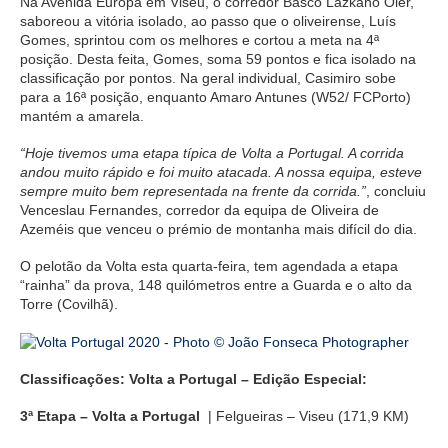
Na Avenida Europa em Viseu, o corredor Basco Lazkano Oier,
saboreou a vitória isolado, ao passo que o oliveirense, Luís
Gomes, sprintou com os melhores e cortou a meta na 4ª
posição. Desta feita, Gomes, soma 59 pontos e fica isolado na
classificação por pontos. Na geral individual, Casimiro sobe
para a 16ª posição, enquanto Amaro Antunes (W52/ FCPorto)
mantém a amarela.
“Hoje tivemos uma etapa típica de Volta a Portugal. A corrida
andou muito rápido e foi muito atacada. A nossa equipa, esteve
sempre muito bem representada na frente da corrida.”
, concluiu
Venceslau Fernandes, corredor da equipa de Oliveira de
Azeméis que venceu o prémio de montanha mais difícil do dia.
O pelotão da Volta esta quarta-feira, tem agendada a etapa
“rainha” da prova, 148 quilómetros entre a Guarda e o alto da
Torre (Covilhã).
Classificações: Volta a Portugal – Edição Especial:
3ª Etapa – Volta a Portugal
| Felgueiras – Viseu (171,9 KM)