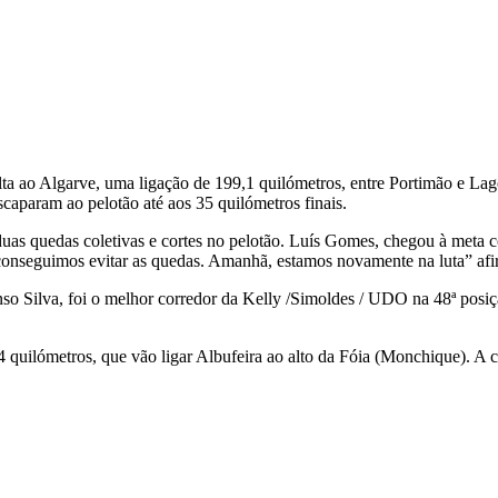
ta ao Algarve, uma ligação de 199,1 quilómetros, entre Portimão e Lagos
scaparam ao pelotão até aos 35 quilómetros finais.
duas quedas coletivas e cortes no pelotão. Luís Gomes, chegou à meta c
 conseguimos evitar as quedas. Amanhã, estamos novamente na luta” a
so Silva, foi o melhor corredor da Kelly /Simoldes / UDO na 48ª posiç
2,4 quilómetros, que vão ligar Albufeira ao alto da Fóia (Monchique). 