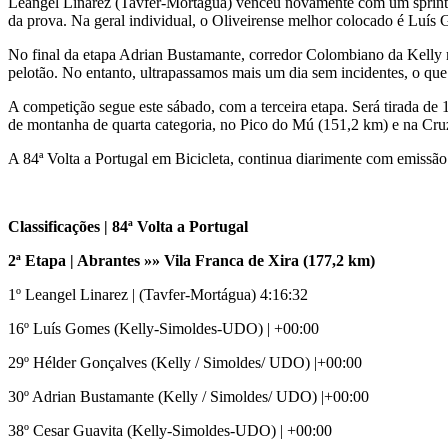
Leangel Linarez (Tavfer-Mortágua) venceu novamente com um sprint for
da prova. Na geral individual, o Oliveirense melhor colocado é Luís 
No final da etapa Adrian Bustamante, corredor Colombiano da Kelly m
pelotão. No entanto, ultrapassamos mais um dia sem incidentes, o que 
A competição segue este sábado, com a terceira etapa. Será tirada de 
de montanha de quarta categoria, no Pico do Mú (151,2 km) e na Cr
A 84ª Volta a Portugal em Bicicleta, continua diarimente com emissão
Classificações | 84ª Volta a Portugal
2ª Etapa |
Abrantes »» Vila Franca de Xira (177,2 km)
1º Leangel Linarez | (Tavfer-Mortágua) 4:16:32
16º Luís Gomes (Kelly-Simoldes-UDO) | +00:00
29º Hélder Gonçalves (Kelly / Simoldes/ UDO) |+00:00
30º Adrian Bustamante (Kelly / Simoldes/ UDO) |+00:00
38º Cesar Guavita (Kelly-Simoldes-UDO) | +00:00