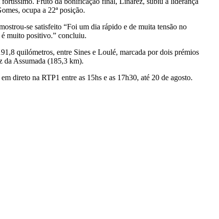
tíssimo. Fruto da bonificação final, Linarez, subiu à liderança
Gomes, ocupa a 22ª posição.
ostrou-se satisfeito “Foi um dia rápido e de muita tensão no
é muito positivo.” concluiu.
191,8 quilómetros, entre Sines e Loulé, marcada por dois prémios
uz da Assumada (185,3 km).
 em direto na RTP1 entre as 15hs e as 17h30, até 20 de agosto.