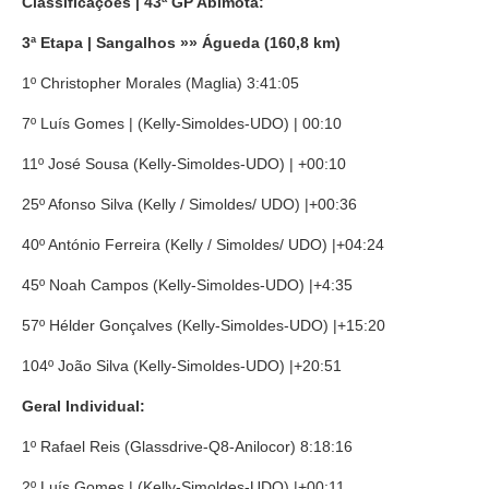
Classificações | 43ª GP Abimota:
3ª Etapa | Sangalhos
»»
Águeda (160,8 km)
1º Christopher Morales (Maglia) 3:41:05
7º Luís Gomes | (Kelly-Simoldes-UDO) | 00:10
11º José Sousa (Kelly-Simoldes-UDO) | +00:10
25º Afonso Silva (Kelly / Simoldes/ UDO) |+00:36
40º António Ferreira (Kelly / Simoldes/ UDO) |+04:24
45º Noah Campos (Kelly-Simoldes-UDO) |+4:35
57º Hélder Gonçalves (Kelly-Simoldes-UDO) |+15:20
104º João Silva (Kelly-Simoldes-UDO) |+20:51
Geral Individual:
1º Rafael Reis (Glassdrive-Q8-Anilocor) 8:18:16
2º Luís Gomes | (Kelly-Simoldes-UDO) |+00:11