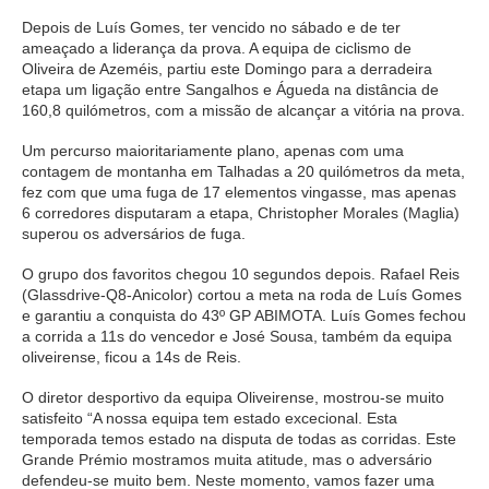
Depois de Luís Gomes, ter vencido no sábado e de ter
ameaçado a liderança da prova. A equipa de ciclismo de
Oliveira de Azeméis, partiu este Domingo para a derradeira
etapa um ligação entre Sangalhos e Águeda na distância de
160,8 quilómetros, com a missão de alcançar a vitória na prova.
Um percurso maioritariamente plano, apenas com uma
contagem de montanha em Talhadas a 20 quilómetros da meta,
fez com que uma fuga de 17 elementos vingasse, mas apenas
6 corredores disputaram a etapa, Christopher Morales (Maglia)
superou os adversários de fuga.
O grupo dos favoritos chegou 10 segundos depois. Rafael Reis
(Glassdrive-Q8-Anicolor) cortou a meta na roda de Luís Gomes
e garantiu a conquista do 43º GP ABIMOTA. Luís Gomes fechou
a corrida a 11s do vencedor e José Sousa, também da equipa
oliveirense, ficou a 14s de Reis.
O diretor desportivo da equipa Oliveirense, mostrou-se muito
satisfeito “A nossa equipa tem estado excecional. Esta
temporada temos estado na disputa de todas as corridas. Este
Grande Prémio mostramos muita atitude, mas o adversário
defendeu-se muito bem. Neste momento, vamos fazer uma