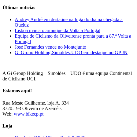
Últimas notícias
Andrey André em destaque na fuga do dia na chegada a
Queluz
Lisboa marca o arranque da Volta a Portugal
Equipa de Ciclismo da Oliveirense pronta para a 87.ª Volta a
Portugal
José Fernandes vence no Montejunto
Gi Group Holding-Simoldes-UDO em destaque no GP JN
A Gi Group Holding – Simoldes – UDO é uma equipa Continental
de Ciclismo UCI.
Estamos aqui!
Rua Meste Guilherme, loja A, 334
3720-193 Oliveira de Azeméis
Web:
www.bikecp.pt
Loja