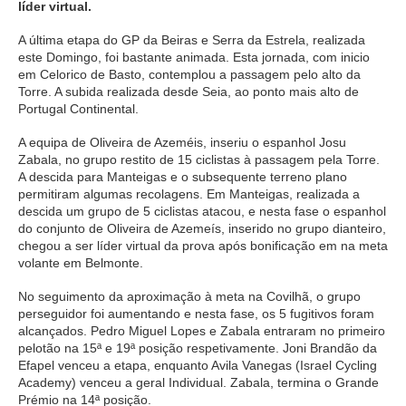
líder virtual.
A última etapa do GP da Beiras e Serra da Estrela, realizada
este Domingo, foi bastante animada. Esta jornada, com inicio
em Celorico de Basto, contemplou a passagem pelo alto da
Torre. A subida realizada desde Seia, ao ponto mais alto de
Portugal Continental.
A equipa de Oliveira de Azeméis, inseriu o espanhol Josu
Zabala, no grupo restito de 15 ciclistas à passagem pela Torre.
A descida para Manteigas e o subsequente terreno plano
permitiram algumas recolagens. Em Manteigas, realizada a
descida um grupo de 5 ciclistas atacou, e nesta fase o espanhol
do conjunto de Oliveira de Azemeís, inserido no grupo dianteiro,
chegou a ser líder virtual da prova após bonificação em na meta
volante em Belmonte.
No seguimento da aproximação à meta na Covilhã, o grupo
perseguidor foi aumentando e nesta fase, os 5 fugitivos foram
alcançados. Pedro Miguel Lopes e Zabala entraram no primeiro
pelotão na 15ª e 19ª posição respetivamente. Joni Brandão da
Efapel venceu a etapa, enquanto Avila Vanegas (Israel Cycling
Academy) venceu a geral Individual. Zabala, termina o Grande
Prémio na 14ª posição.