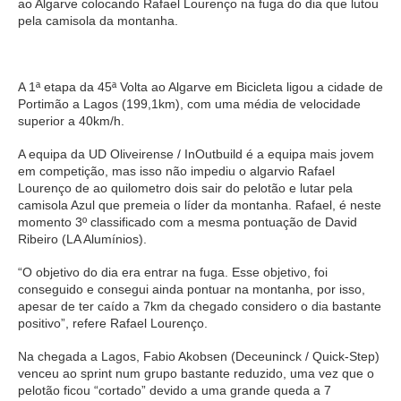
ao Algarve colocando Rafael Lourenço na fuga do dia que lutou
pela camisola da montanha.
A 1ª etapa da 45ª Volta ao Algarve em Bicicleta ligou a cidade de
Portimão a Lagos (199,1km), com uma média de velocidade
superior a 40km/h.
A equipa da UD Oliveirense / InOutbuild é a equipa mais jovem
em competição, mas isso não impediu o algarvio Rafael
Lourenço de ao quilometro dois sair do pelotão e lutar pela
camisola Azul que premeia o líder da montanha. Rafael, é neste
momento 3º classificado com a mesma pontuação de David
Ribeiro (LA Alumínios).
“O objetivo do dia era entrar na fuga. Esse objetivo, foi
conseguido e consegui ainda pontuar na montanha, por isso,
apesar de ter caído a 7km da chegado considero o dia bastante
positivo”, refere Rafael Lourenço.
Na chegada a Lagos, Fabio Akobsen (Deceuninck / Quick-Step)
venceu ao sprint num grupo bastante reduzido, uma vez que o
pelotão ficou “cortado” devido a uma grande queda a 7