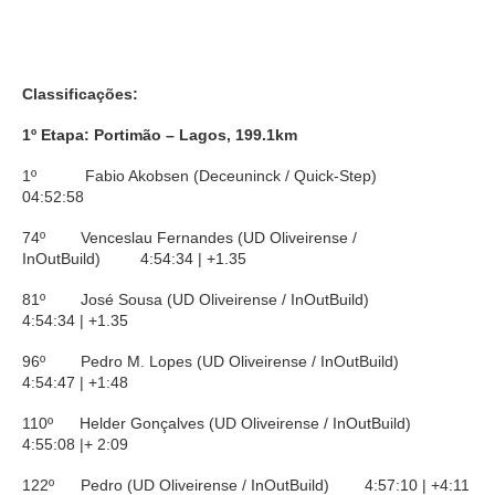
Classificações:
1º Etapa: Portimão – Lagos, 199.1km
1º Fabio Akobsen (Deceuninck / Quick-Step)
04:52:58
74º Venceslau Fernandes (UD Oliveirense /
InOutBuild) 4:54:34 | +1.35
81º José Sousa (UD Oliveirense / InOutBuild)
4:54:34 | +1.35
96º Pedro M. Lopes (UD Oliveirense / InOutBuild)
4:54:47 | +1:48
110º Helder Gonçalves (UD Oliveirense / InOutBuild)
4:55:08 |+ 2:09
122º Pedro (UD Oliveirense / InOutBuild) 4:57:10 | +4:11