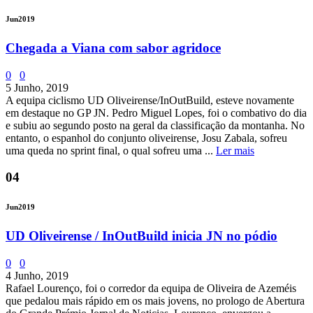
Jun
2019
Chegada a Viana com sabor agridoce
0
0
5 Junho, 2019
A equipa ciclismo UD Oliveirense/InOutBuild, esteve novamente
em destaque no GP JN. Pedro Miguel Lopes, foi o combativo do dia
e subiu ao segundo posto na geral da classificação da montanha. No
entanto, o espanhol do conjunto oliveirense, Josu Zabala, sofreu
uma queda no sprint final, o qual sofreu uma ...
Ler mais
04
Jun
2019
UD Oliveirense / InOutBuild inicia JN no pódio
0
0
4 Junho, 2019
Rafael Lourenço, foi o corredor da equipa de Oliveira de Azeméis
que pedalou mais rápido em os mais jovens, no prologo de Abertura