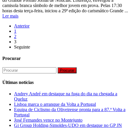
do Grande Prémio Jornal de Noticias. Lourenço, envergou a
camisola branca símbolo de melhor jovem em prova. Pelas 17:30
horas desta terça-feira, iniciou a 29ª edição do carismático Grande ...
Ler mais
Anterior
1
2
3
Seguinte
Procurar
Procurar
Últimas notícias
Andrey André em destaque na fuga do dia na chegada a
Queluz
Lisboa marca o arranque da Volta a Portugal
Equipa de Ciclismo da Oliveirense pronta para a 87.ª Volta a
Portugal
José Fernandes vence no Montejunto
Gi Group Holding-Simoldes-UDO em destaque no GP JN