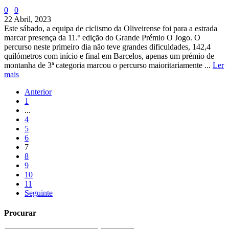
0
0
22 Abril, 2023
Este sábado, a equipa de ciclismo da Oliveirense foi para a estrada
marcar presença da 11.º edição do Grande Prémio O Jogo. O
percurso neste primeiro dia não teve grandes dificuldades, 142,4
quilómetros com início e final em Barcelos, apenas um prémio de
montanha de 3ª categoria marcou o percurso maioritariamente ...
Ler
mais
Anterior
1
...
4
5
6
7
8
9
10
11
Seguinte
Procurar