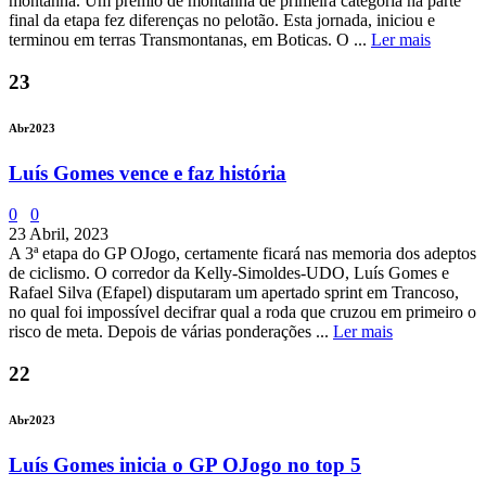
montanha. Um prémio de montanha de primeira categoria na parte
final da etapa fez diferenças no pelotão. Esta jornada, iniciou e
terminou em terras Transmontanas, em Boticas. O ...
Ler mais
23
Abr
2023
Luís Gomes vence e faz história
0
0
23 Abril, 2023
A 3ª etapa do GP OJogo, certamente ficará nas memoria dos adeptos
de ciclismo. O corredor da Kelly-Simoldes-UDO, Luís Gomes e
Rafael Silva (Efapel) disputaram um apertado sprint em Trancoso,
no qual foi impossível decifrar qual a roda que cruzou em primeiro o
risco de meta. Depois de várias ponderações ...
Ler mais
22
Abr
2023
Luís Gomes inicia o GP OJogo no top 5