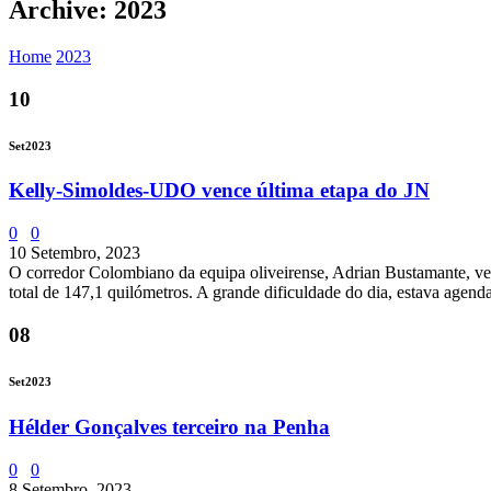
Archive: 2023
Home
2023
10
Set
2023
Kelly-Simoldes-UDO vence última etapa do JN
0
0
10 Setembro, 2023
O corredor Colombiano da equipa oliveirense, Adrian Bustamante, ven
total de 147,1 quilómetros. A grande dificuldade do dia, estava agend
08
Set
2023
Hélder Gonçalves terceiro na Penha
0
0
8 Setembro, 2023