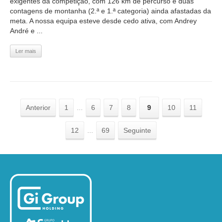
exigentes da competição, com 126 km de percurso e duas
contagens de montanha (2.ª e 1.ª categoria) ainda afastadas da
meta. A nossa equipa esteve desde cedo ativa, com Andrey
André e ...
Ler mais
Anterior
1
...
6
7
8
9
10
11
12
...
69
Seguinte