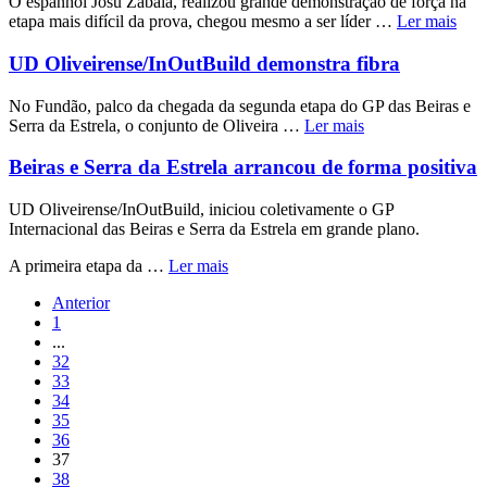
O espanhol Josu Zabala, realizou grande demonstração de força na
etapa mais difícil da prova, chegou mesmo a ser líder …
Ler mais
UD Oliveirense/InOutBuild demonstra fibra
No Fundão, palco da chegada da segunda etapa do GP das Beiras e
Serra da Estrela, o conjunto de Oliveira …
Ler mais
Beiras e Serra da Estrela arrancou de forma positiva
UD Oliveirense/InOutBuild, iniciou coletivamente o GP
Internacional das Beiras e Serra da Estrela em grande plano.
A primeira etapa da …
Ler mais
Anterior
1
...
32
33
34
35
36
37
38