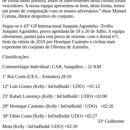
de forma muito positiva, todos os intervenientes desta corrida foram
vencedores. A nossa equipa apresentou-se bem, desta forma, temos
um ponto de comparação com os nossos adversários.” disse Manuel
Correia, diretor desportivo do conjunto.
Segue-se o 43º GP Internacional Joaquim Agostinho -Troféu
Joaquim Agostinho, prova agendada de 18 a 20 de Julho. A equipa
oliveirense, partirá para esta prova de renome, com o dorsal nº1,
fruto da vitória de 2019 por Henrique Casimiro o ciclista mais
experiente do conjunto de Oliveira de Azeméis.
Classificações:
Contrarrelógio Individual | CAR, Sangalhos – 22 KM
1º Rui Costa (UEA – Emirates) 28:10
12º Luís Gomes (Kelly / InOutBuild / UDO) +01:12
25º Rafael Lourenço (Kelly / InOutBuild / UDO) +02:00
29º Henrique Casimiro (Kelly / InOutBuild / UDO) +02:26
30º Fábio Costa (Kelly / InOutBuild/ UDO) +02:27
33º Guilherme
Mota (Kelly / InOutBuild/ UDO) +02:39