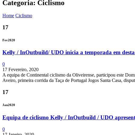
Categoria: Ciclismo
Home
Ciclismo
17
Fev
2020
Kelly / InOutbuild/ UDO inicia a temporada em dest
0
17 Fevereiro, 2020
A equipa de Continental ciclismo da Oliveirense, participou este Do
Aveiro, primeira corrida da Taça de Portugal Jogos Santa Casa, disput
17
Jan
2020
Equipa de ciclismo Kelly / InOutbuild / UDO aprese
0
17 Janeiro, 2020